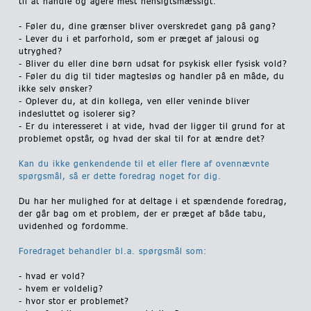
til at handle og agere mest hensigtsmæssigt.
- Føler du, dine grænser bliver overskredet gang på gang?
- Lever du i et parforhold, som er præget af jalousi og
utryghed?
- Bliver du eller dine børn udsat for psykisk eller fysisk vold?
- Føler du dig til tider magtesløs og handler på en måde, du
ikke selv ønsker?
- Oplever du, at din kollega, ven eller veninde bliver
indesluttet og isolerer sig?
- Er du interesseret i at vide, hvad der ligger til grund for at
problemet opstår, og hvad der skal til for at ændre det?
Kan du ikke genkendende til et eller flere af ovennævnte
spørgsmål, så er dette foredrag noget for dig.
Du har her mulighed for at deltage i et spændende foredrag,
der går bag om et problem, der er præget af både tabu,
uvidenhed og fordomme.
Foredraget behandler bl.a. spørgsmål som:
- hvad er vold?
- hvem er voldelig?
- hvor stor er problemet?